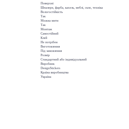
Поверхні
Шпалери, фарба, кахель, меблі, скло, техніка
Вологостійкість
Так
Можна мити
Так
Монтаж
Самостійний
Клей
Не потрібен
Виготовлення
Під замовлення
Розмір
Стандартний або індивідуальний
Виробник
DesignStickers
Країна виробництва
Україна