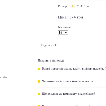
Розмір:
33х115 см
Ціна:
374
грн
Ім'я дитини
Відгуки (1)
Питання і відповіді
На які поверхні можна клеїти вінілові наклейки
ехніка
Чи можна клеїти наклейки на шпалери?
Що входить до комплекту з наклейкою?