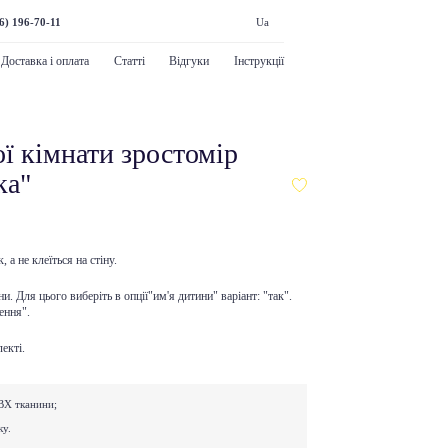
6) 196-70-11
Ua
Доставка і оплата
Статті
Відгуки
Інструкції
ї кімнати зростомір
ка"
, а не клеїться на стіну.
. Для цього виберіть в опції"им'я дитини" варіант: "так".
ення".
екті.
ВХ тканини;
ку.