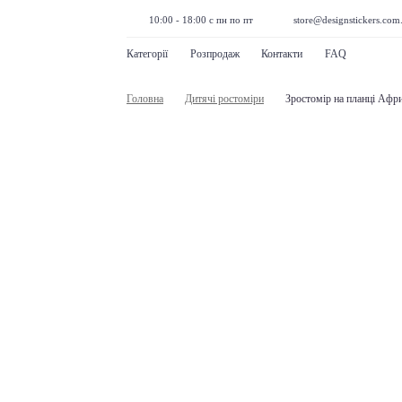
10:00 - 18:00 с пн по пт
store@designstickers.com
Категорії
Розпродаж
Контакти
FAQ
Головна
Дитячі ростоміри
Зростомір на планці Афр