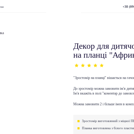
+38 (09
.ua
ика
Декор для дитячо
на планці "Афри
"Зростомір на планці" вішається на гачок
До зростомір можна замовити ім'я дитини
Ім'я вкажіть в полі "коментар до замовл
Можна замовити 2 і більше імен в компл
Зростомір виготовлений з міцної П
Планка виготовлена ​​з білого пласти