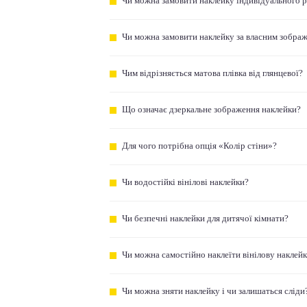
Чи можна замовити наклейку індивідуального 
Чи можна замовити наклейку за власним зобра
Чим відрізняється матова плівка від глянцевої?
Що означає дзеркальне зображення наклейки?
Для чого потрібна опція «Колір стіни»?
Чи водостійкі вінілові наклейки?
Чи безпечні наклейки для дитячої кімнати?
Чи можна самостійно наклеїти вінілову наклей
Чи можна зняти наклейку і чи залишаться сліди