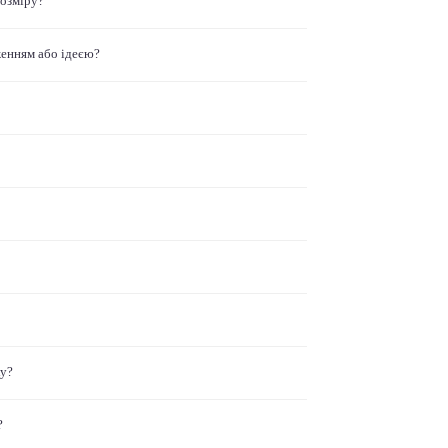
розміру?
женням або ідеєю?
ку?
?