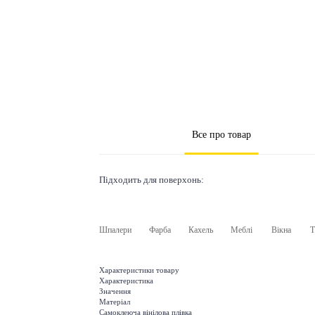
Все про товар
Підходить для поверхонь:
Шпалери
Фарба
Кахель
Меблі
Вікна
Т
Характеристики товару
Характеристика
Значення
Матеріал
Самоклеюча вінілова плівка