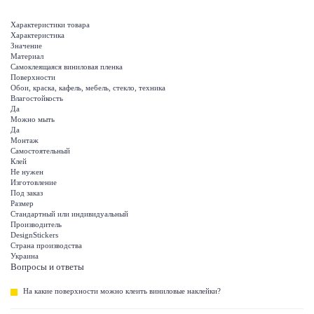
Характеристики товара
Характеристика
Значение
Материал
Самоклеящаяся виниловая пленка
Поверхности
Обои, краска, кафель, мебель, стекло, техника
Влагостойкость
Да
Можно мыть
Да
Монтаж
Самостоятельный
Клей
Не нужен
Изготовление
Под заказ
Размер
Стандартный или индивидуальный
Производитель
DesignStickers
Страна производства
Украина
Вопросы и ответы
На какие поверхности можно клеить виниловые наклейки?