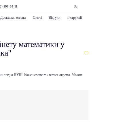
6) 196-70-11
Ua
Доставка і оплата
Статті
Відгуки
Інструкції
нету математики у
ка"
ки
згідно НУШ. Кожен елемент клеїться окремо. Можна