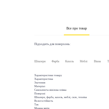
Все про товар
Підходить для поверхонь:
Шпалери
Фарба
Кахель
Меблі
Вікна
Т
Характеристики товару
Характеристика
Значення
Матеріал
Самоклеюча вінілова плівка
Поверхні
Шпалери, фарба, кахель, меблі, скло, техніка
Вологостійкість
Так
Можна мити