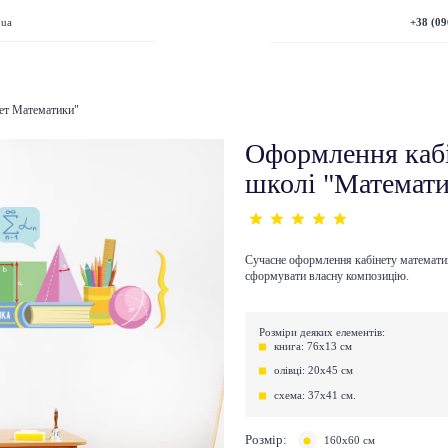
+38 (09
.ua
ет Математики"
Оформлення кабі
школі "Математи
Сучасне оформлення кабінету
математи
сформувати власну композицію.
Розміри деяких елементів:
книга: 76х13 см
олівці: 20х45 см
схема: 37х41 см.
Розмір:
160х60 см