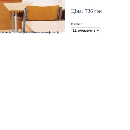
Ціна:
736
грн
В наборі