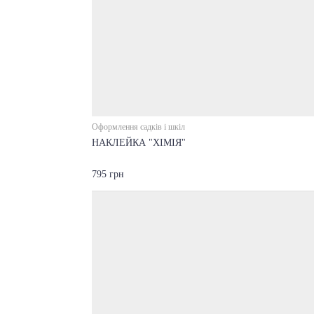
Оформлення садків і шкіл
НАКЛЕЙКА "ХІМІЯ"
795 грн