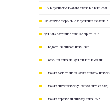
Чим відрізняється матова плівка від глянцевої?
Що означає дзеркальне зображення наклейки?
Для чого потрібна опція «Колір стіни»?
Чи водостійкі вінілові наклейки?
Чи безпечні наклейки для дитячої кімнати?
Чи можна самостійно наклеїти вінілову наклей
Чи можна зняти наклейку і чи залишаться сліди
Чи можна переклеїти вінілову наклейку?