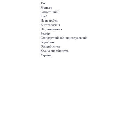
Так
Монтаж
Самостійний
Клей
Не потрібен
Виготовлення
Під замовлення
Розмір
Стандартний або індивідуальний
Виробник
DesignStickers
Країна виробництва
Україна