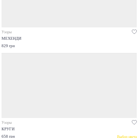
Узоры
МЕХЕНДИ
829 грн
Узоры
КРУГИ
658 грн
Выбор цвета