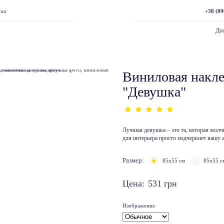
+38 (09
.ua
Дос
Виниловая накле
"Девушка"
Лучшая девушка – это та, которая молчи
для интерьера просто подчеркнет вашу 
Размер:
85х55 см
85х55 с
Цена:
531
грн
Изображение