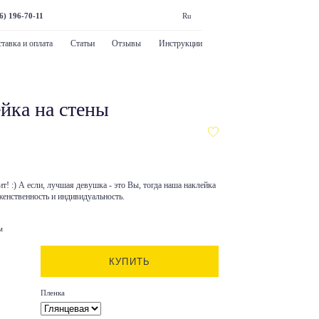
6) 196-70-11
Ru
тавка и оплата
Статьи
Отзывы
Инструкции
йка на стены
т! :) А если, лучшая девушка - это Вы, тогда наша наклейка
женственность и индивидуальность.
м
КУПИТЬ
Пленка