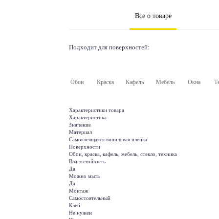
Все о товаре
Подходит для поверхностей:
Обои
Краска
Кафель
Мебель
Окна
Т
Характеристики товара
Характеристика
Значение
Материал
Самоклеящаяся виниловая пленка
Поверхности
Обои, краска, кафель, мебель, стекло, техника
Влагостойкость
Да
Можно мыть
Да
Монтаж
Самостоятельный
Клей
Не нужен