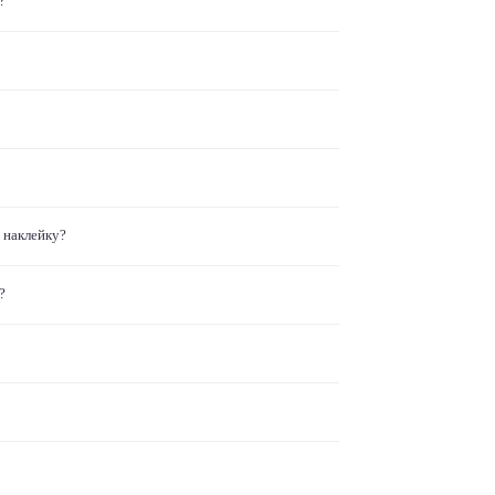
?
 наклейку?
?