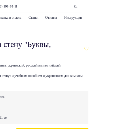
6) 196-70-11
Ru
тавка и оплата
Статьи
Отзывы
Инструкции
 стену "Буквы,
ента: украинский, русский или английский!
 станут и учебным пособием и украшением для комнаты
9см;
11 см