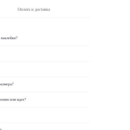
Оплата и доставка
 наклейки?
размера?
жению или идее?