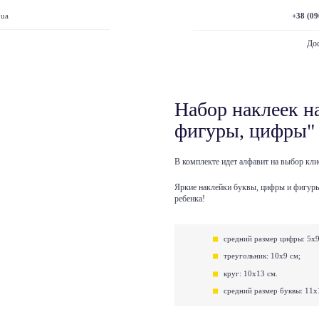
+38 (09
.ua
Дос
Набор наклеек на
фигуры, цифры"
В комплекте идет алфавит на выбор кли
Яркие наклейки буквы, цифры и фигуры
ребенка!
средний размер цифры: 5x
треугольник: 10х9 см;
круг: 10x13 см.
средний размер буквы: 11x