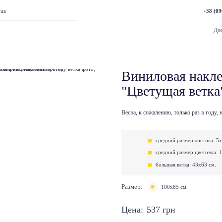
+38 (09
.ua
Дос
Виниловая накле
"Цветущая ветка
Весна, к сожалению, только раз в году,
средний размер листика: 5х
средний размер цветочка: 
большая ветка: 43х63 см.
Размер:
100х85 см
Цена:
537
грн