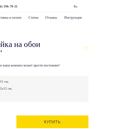
6) 196-70-11
Ru
тавка и оплата
Статьи
Отзывы
Инструкции
йка на обои
"
 но ваша комната может цвести постоянно!
11 см;
12х12 см;
КУПИТЬ