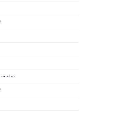
?
 наклейку?
?