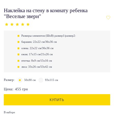
Наклейка на стену в комнату ребенка
"Веселые звери"
Размеры элементов (ШхВ) размер1/размер2:
барашек: 22х22 см/36х36 см
олень: 22х22 см/36х36 см
ежик: 17х15 см/21х26 см
птичка: 8х9 см/15х16 см
лиса: 33х26 см/53х42 см
Размер:
50х90 см
93х115 см
Цена:
455
грн
КУПИТЬ
В наборе