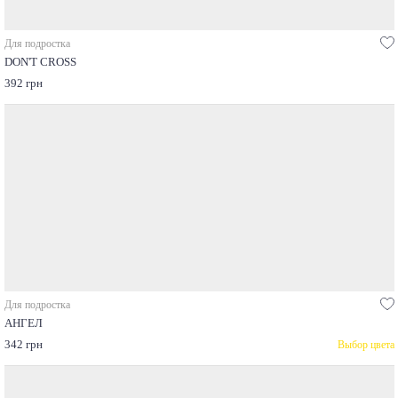
Для подростка
DON'T CROSS
392 грн
Для подростка
АНГЕЛ
342 грн
Выбор цвета