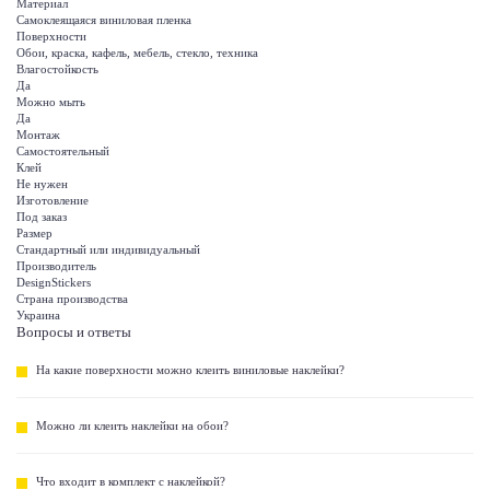
Материал
Самоклеящаяся виниловая пленка
Поверхности
Обои, краска, кафель, мебель, стекло, техника
Влагостойкость
Да
Можно мыть
Да
Монтаж
Самостоятельный
Клей
Не нужен
Изготовление
Под заказ
Размер
Стандартный или индивидуальный
Производитель
DesignStickers
Страна производства
Украина
Вопросы и ответы
На какие поверхности можно клеить виниловые наклейки?
Можно ли клеить наклейки на обои?
Что входит в комплект с наклейкой?