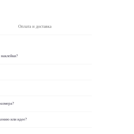
Оплата и доставка
 наклейки?
размера?
жению или идее?