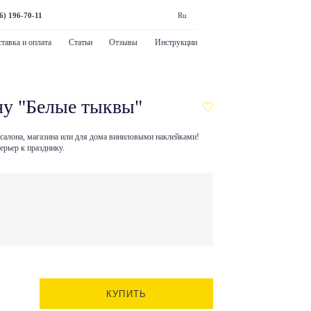
6) 196-70-11
Ru
тавка и оплата
Статьи
Отзывы
Инструкции
ну "Белые тыквы"
салона, магазина или для дома виниловыми наклейками!
рьер к празднику.
КУПИТЬ