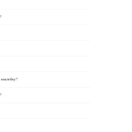
?
 наклейку?
?