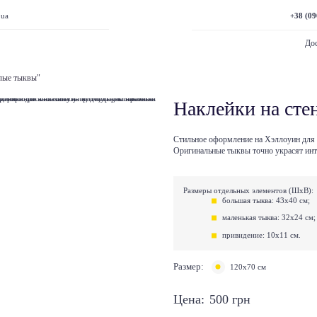
+38 (09
.ua
Дос
лые тыквы"
Наклейки на сте
Стильное оформление на Хэллоуин для 
Оригинальные тыквы точно украсят инте
Размеры отдельных элементов (ШхВ):
большая тыква: 43х40 см;
маленькая тыква: 32х24 см;
привидение: 10х11 см.
Размер:
120х70 см
Цена:
500
грн