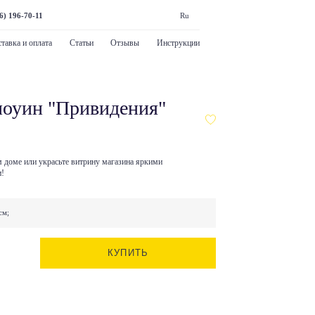
6) 196-70-11
Ru
тавка и оплата
Статьи
Отзывы
Инструкции
лоуин "Привидения"
 доме или украсьте витрину магазина яркими
и!
см;
КУПИТЬ