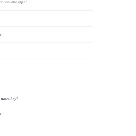
жению или идее?
?
 наклейку?
?