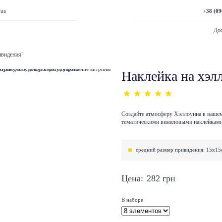
+38 (09
.ua
Дос
ивидения"
Наклейка на хэл
Создайте атмосферу Хэллоуина в вашем
тематическими виниловыми наклейкам
средний размер привидения: 15х15
Цена:
282
грн
В наборе