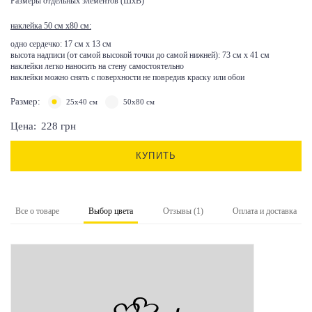
Размеры отдельных элементов (ШхВ)
наклейка 50 см х80 см:
одно сердечко: 17 см х 13 см
высота надписи (от самой высокой точки до самой нижней): 73 см х 41 см
наклейки легко наносить на стену самостоятельно
наклейки можно снять с поверхности не повредив краску или обои
Размер:
25x40 см
50х80 см
Цена:
228
грн
КУПИТЬ
Все о товаре
Выбор цвета
Отзывы (1)
Оплата и доставка