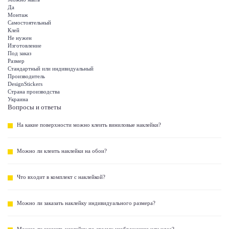
Да
Монтаж
Самостоятельный
Клей
Не нужен
Изготовление
Под заказ
Размер
Стандартный или индивидуальный
Производитель
DesignStickers
Страна производства
Украина
Вопросы и ответы
На какие поверхности можно клеить виниловые наклейки?
Можно ли клеить наклейки на обои?
Что входит в комплект с наклейкой?
Можно ли заказать наклейку индивидуального размера?
Можно ли заказать наклейку по своему изображению или идее?