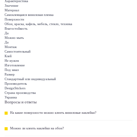
Характеристика
Значение
Материал
Самоклеящаяся виниловая пленка
Поверхности
Обои, краска, кафель, мебель, стекло, техника
Влагостойкость
Да
Можно мыть
Да
Монтаж
Самостоятельный
Клей
Не нужен
Изготовление
Под заказ
Размер
Стандартный или индивидуальный
Производитель
DesignStickers
Страна производства
Украина
Вопросы и ответы
На какие поверхности можно клеить виниловые наклейки?
Можно ли клеить наклейки на обои?