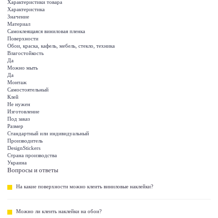
Характеристики товара
Характеристика
Значение
Материал
Самоклеящаяся виниловая пленка
Поверхности
Обои, краска, кафель, мебель, стекло, техника
Влагостойкость
Да
Можно мыть
Да
Монтаж
Самостоятельный
Клей
Не нужен
Изготовление
Под заказ
Размер
Стандартный или индивидуальный
Производитель
DesignStickers
Страна производства
Украина
Вопросы и ответы
На какие поверхности можно клеить виниловые наклейки?
Можно ли клеить наклейки на обои?