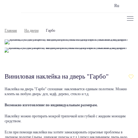
Ru
Главная
На двери
Гарбо
Виниловая наклейка на дверь "Гарбо"
Наклейка на дверь "Гарбо" сплошная: наклеивается единым полотном. Можно
клеить на любую дверь: дсп, мдф, дерево, стекло и т.д.
Возможно изготовление по индивидуальным размерам.
Наклейку можно протирать мокрой тряпочкой или губкой с жидким моющим
средством.
Если при помощи наклейки вы хотите замаскировать серьезные проблемы в
дверном полотне (дыры, широкие порезы и т.д.) перед накливанием дверь надо