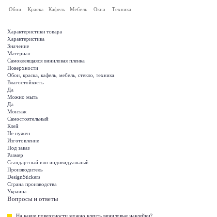
Обои
Краска
Кафель
Мебель
Окна
Техника
Характеристики товара
Характеристика
Значение
Материал
Самоклеящаяся виниловая пленка
Поверхности
Обои, краска, кафель, мебель, стекло, техника
Влагостойкость
Да
Можно мыть
Да
Монтаж
Самостоятельный
Клей
Не нужен
Изготовление
Под заказ
Размер
Стандартный или индивидуальный
Производитель
DesignStickers
Страна производства
Украина
Вопросы и ответы
На какие поверхности можно клеить виниловые наклейки?