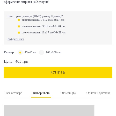
оформление витрины на Хелоуин!
Некоторые размеры (ШхВ) размер1/размер2:
сидячая кошка: 7х12 см/15х27 см;
длинные кошки: 30х9 см/62х20 см;
стоячие кошки: 16х17 см/36х38 см.
Выбрать цвет
Размер:
45х45 см
100х100 см
Цена:
403
грн
КУПИТЬ
Все о товаре
Выбор цвета
Отзывы (6)
Оплата и доставка