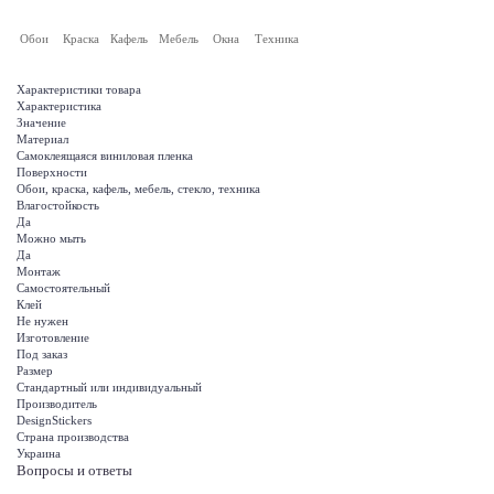
Обои
Краска
Кафель
Мебель
Окна
Техника
Характеристики товара
Характеристика
Значение
Материал
Самоклеящаяся виниловая пленка
Поверхности
Обои, краска, кафель, мебель, стекло, техника
Влагостойкость
Да
Можно мыть
Да
Монтаж
Самостоятельный
Клей
Не нужен
Изготовление
Под заказ
Размер
Стандартный или индивидуальный
Производитель
DesignStickers
Страна производства
Украина
Вопросы и ответы