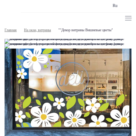
Ru
Главная
На окна, витрины
""Декор витрины Вишневые цветы"