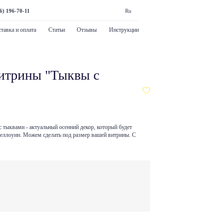
6) 196-70-11
Ru
тавка и оплата
Статьи
Отзывы
Инструкции
итрины "Тыквы с
с тыквами - актуальный осенний декор, который будет
 Хеллоуин. Можем сделать под размер вашей витрины. С