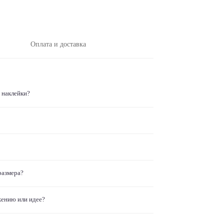
Оплата и доставка
 наклейки?
размера?
жению или идее?