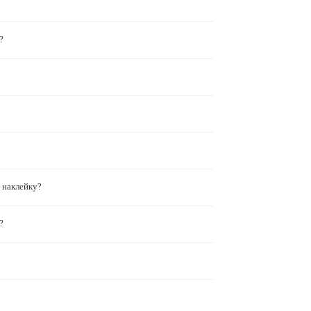
?
 наклейку?
?