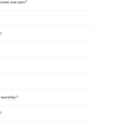
жению или идее?
?
 наклейку?
?