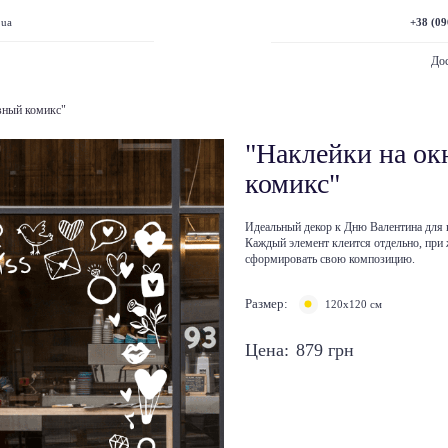
+38 (09
.ua
Дос
вный комикс"
"Наклейки на о
комикс"
Идеальный декор к Дню Валентина для 
Каждый элемент клеится отдельно, при 
сформировать свою композицию.
Размер:
120х120 см
Цена:
879
грн