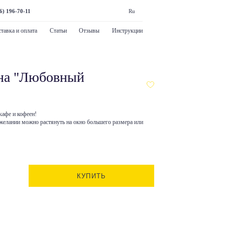
6) 196-70-11
Ru
тавка и оплата
Статьи
Отзывы
Инструкции
кна "Любовный
кафе и кофеен!
желании можно растянуть на окно большего размера или
КУПИТЬ