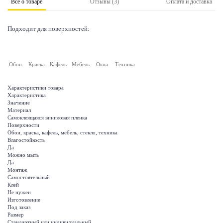
Все о товаре
Отзывы (3)
Оплата и доставка
Подходит для поверхностей:
Обои
Краска
Кафель
Мебель
Окна
Техника
Характеристики товара
Характеристика
Значение
Материал
Самоклеящаяся виниловая пленка
Поверхности
Обои, краска, кафель, мебель, стекло, техника
Влагостойкость
Да
Можно мыть
Да
Монтаж
Самостоятельный
Клей
Не нужен
Изготовление
Под заказ
Размер
Стандартный или индивидуальный