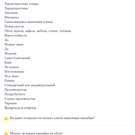
Характеристики товара
Характеристика
Значение
Материал
Самоклеящаяся виниловая пленка
Поверхности
Обои, краска, кафель, мебель, стекло, техника
Влагостойкость
Да
Можно мыть
Да
Монтаж
Самостоятельный
Клей
Не нужен
Изготовление
Под заказ
Размер
Стандартный или индивидуальный
Производитель
DesignStickers
Страна производства
Украина
Вопросы и ответы
На какие поверхности можно клеить виниловые наклейки?
Можно ли клеить наклейки на обои?