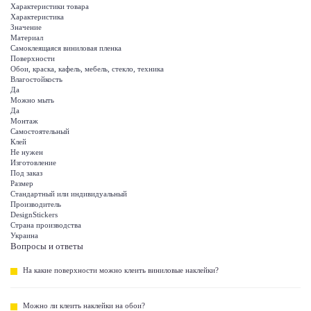
Характеристики товара
Характеристика
Значение
Материал
Самоклеящаяся виниловая пленка
Поверхности
Обои, краска, кафель, мебель, стекло, техника
Влагостойкость
Да
Можно мыть
Да
Монтаж
Самостоятельный
Клей
Не нужен
Изготовление
Под заказ
Размер
Стандартный или индивидуальный
Производитель
DesignStickers
Страна производства
Украина
Вопросы и ответы
На какие поверхности можно клеить виниловые наклейки?
Можно ли клеить наклейки на обои?