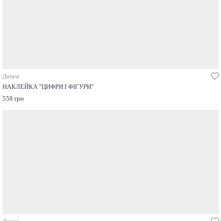
Дитячі
НАКЛЕЙКА "ЦИФРИ І ФІГУРИ"
558 грн