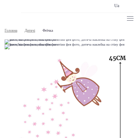
Ua
Головна
Дитячі
Феїчка