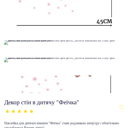
Декор стін в дитячу "Феїчка"
Наклейка для дитячої кімнати "Феїчка" стане родзинкою інтер'єру і обов'язково
сподобається Вашим дітям!