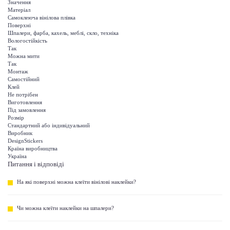
Значення
Матеріал
Самоклеюча вінілова плівка
Поверхні
Шпалери, фарба, кахель, меблі, скло, техніка
Вологостійкість
Так
Можна мити
Так
Монтаж
Самостійний
Клей
Не потрібен
Виготовлення
Під замовлення
Розмір
Стандартний або індивідуальний
Виробник
DesignStickers
Країна виробництва
Україна
Питання і відповіді
На які поверхні можна клеїти вінілові наклейки?
Чи можна клеїти наклейки на шпалери?