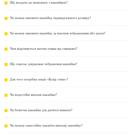
Що входить до комплекту з наклейкою?
Чи можна замовити наклейку індивідуального розміру?
Чи можна замовити наклейку за власним зображенням або ідеєю?
Чим відрізняється матова плівка від глянцевої?
Що означає дзеркальне зображення наклейки?
Для чого потрібна опція «Колір стіни»?
Чи водостійкі вінілові наклейки?
Чи безпечні наклейки для дитячої кімнати?
Чи можна самостійно наклеїти вінілову наклейку?