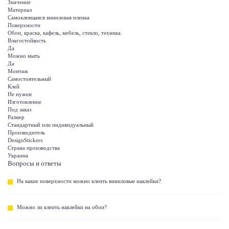
Значение
Материал
Самоклеящаяся виниловая пленка
Поверхности
Обои, краска, кафель, мебель, стекло, техника
Влагостойкость
Да
Можно мыть
Да
Монтаж
Самостоятельный
Клей
Не нужен
Изготовление
Под заказ
Размер
Стандартный или индивидуальный
Производитель
DesignStickers
Страна производства
Украина
Вопросы и ответы
На какие поверхности можно клеить виниловые наклейки?
Можно ли клеить наклейки на обои?