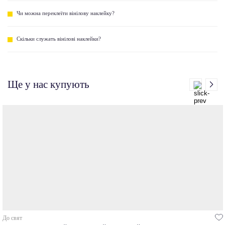
Чи можна переклеїти вінілову наклейку?
Скільки служать вінілові наклейки?
Ще у нас купують
До свят