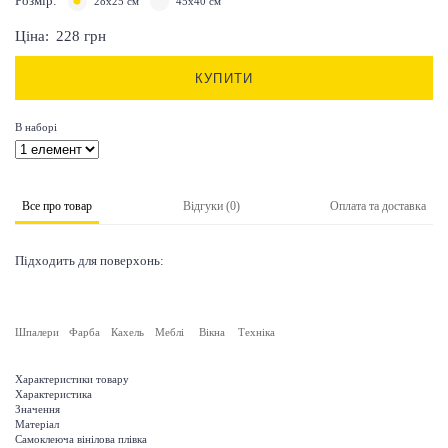
Розмір:
28х25 см
45х40 см
Ціна:
228
грн
КУПИТИ
В наборі
Все про товар
Відгуки (0)
Оплата та доставка
Підходить для поверхонь:
Шпалери
Фарба
Кахель
Меблі
Вікна
Техніка
Характеристики товару
Характеристика
Значення
Матеріал
Самоклеюча вінілова плівка