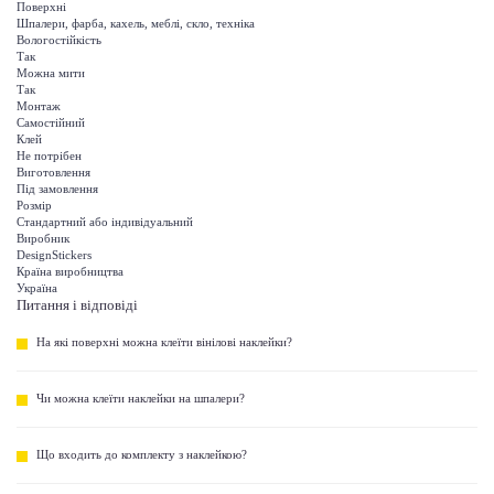
Поверхні
Шпалери, фарба, кахель, меблі, скло, техніка
Вологостійкість
Так
Можна мити
Так
Монтаж
Самостійний
Клей
Не потрібен
Виготовлення
Під замовлення
Розмір
Стандартний або індивідуальний
Виробник
DesignStickers
Країна виробництва
Україна
Питання і відповіді
На які поверхні можна клеїти вінілові наклейки?
Чи можна клеїти наклейки на шпалери?
Що входить до комплекту з наклейкою?