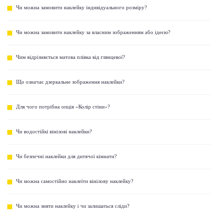
Чи можна замовити наклейку індивідуального розміру?
Чи можна замовити наклейку за власним зображенням або ідеєю?
Чим відрізняється матова плівка від глянцевої?
Що означає дзеркальне зображення наклейки?
Для чого потрібна опція «Колір стіни»?
Чи водостійкі вінілові наклейки?
Чи безпечні наклейки для дитячої кімнати?
Чи можна самостійно наклеїти вінілову наклейку?
Чи можна зняти наклейку і чи залишаться сліди?