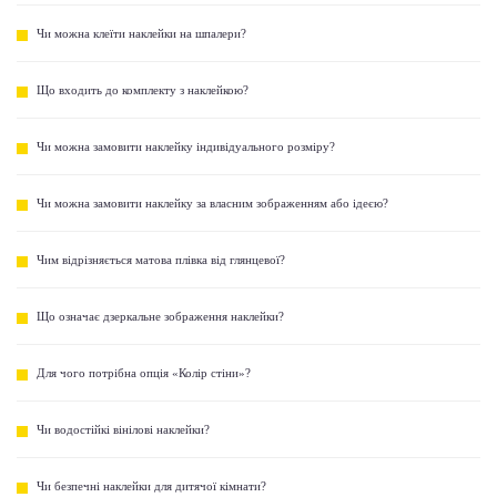
Чи можна клеїти наклейки на шпалери?
Що входить до комплекту з наклейкою?
Чи можна замовити наклейку індивідуального розміру?
Чи можна замовити наклейку за власним зображенням або ідеєю?
Чим відрізняється матова плівка від глянцевої?
Що означає дзеркальне зображення наклейки?
Для чого потрібна опція «Колір стіни»?
Чи водостійкі вінілові наклейки?
Чи безпечні наклейки для дитячої кімнати?