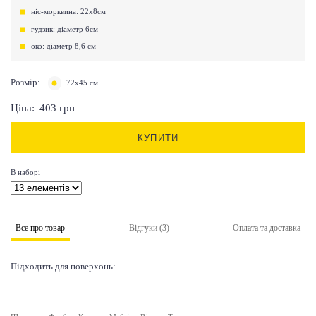
ніс-морквина: 22х8см
гудзик: діаметр 6см
око: діаметр 8,6 см
Розмір:
72х45 см
Ціна:
403
грн
КУПИТИ
В наборі
Все про товар
Відгуки (3)
Оплата та доставка
Підходить для поверхонь: