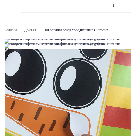
Ua
Головна
До свят
Новорічний декор холодильника Сніговик