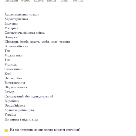
Шпалери
Фарба
Кахель
Меблі
Вікна
Техніка
Характеристики товару
Характеристика
Значення
Матеріал
Самоклеюча вінілова плівка
Поверхні
Шпалери, фарба, кахель, меблі, скло, техніка
Вологостійкість
Так
Можна мити
Так
Монтаж
Самостійний
Клей
Не потрібен
Виготовлення
Під замовлення
Розмір
Стандартний або індивідуальний
Виробник
DesignStickers
Країна виробництва
Україна
Питання і відповіді
На які поверхні можна клеїти вінілові наклейки?