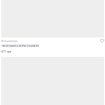
Фотошпалери
"ФОТОШПАЛЕРИ FASHION
477 грн