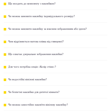
Що входить до комплекту з наклейкою?
Чи можна замовити наклейку індивідуального розміру?
Чи можна замовити наклейку за власним зображенням або ідеєю?
Чим відрізняється матова плівка від глянцевої?
Що означає дзеркальне зображення наклейки?
Для чого потрібна опція «Колір стіни»?
Чи водостійкі вінілові наклейки?
Чи безпечні наклейки для дитячої кімнати?
Чи можна самостійно наклеїти вінілову наклейку?