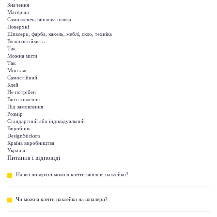
Значення
Матеріал
Самоклеюча вінілова плівка
Поверхні
Шпалери, фарба, кахель, меблі, скло, техніка
Вологостійкість
Так
Можна мити
Так
Монтаж
Самостійний
Клей
Не потрібен
Виготовлення
Під замовлення
Розмір
Стандартний або індивідуальний
Виробник
DesignStickers
Країна виробництва
Україна
Питання і відповіді
На які поверхні можна клеїти вінілові наклейки?
Чи можна клеїти наклейки на шпалери?