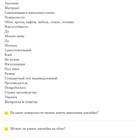
Значение
Материал
Самоклеящаяся виниловая пленка
Поверхности
Обои, краска, кафель, мебель, стекло, техника
Влагостойкость
Да
Можно мыть
Да
Монтаж
Самостоятельный
Клей
Не нужен
Изготовление
Под заказ
Размер
Стандартный или индивидуальный
Производитель
DesignStickers
Страна производства
Украина
Вопросы и ответы
На какие поверхности можно клеить виниловые наклейки?
Можно ли клеить наклейки на обои?