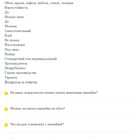
Обои, краска, кафель, мебель, стекло, техника
Влагостойкость
Да
Можно мыть
Да
Монтаж
Самостоятельный
Клей
Не нужен
Изготовление
Под заказ
Размер
Стандартный или индивидуальный
Производитель
DesignStickers
Страна производства
Украина
Вопросы и ответы
На какие поверхности можно клеить виниловые наклейки?
Можно ли клеить наклейки на обои?
Что входит в комплект с наклейкой?