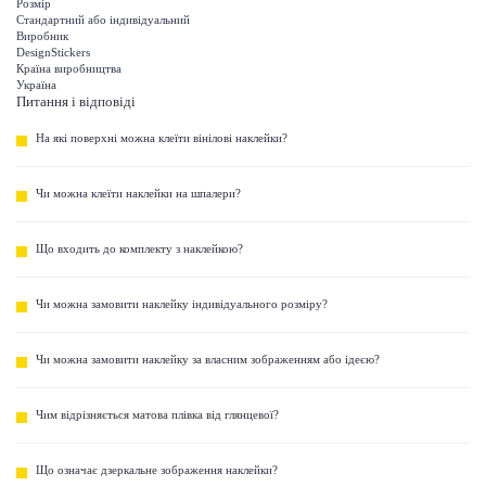
Розмір
Стандартний або індивідуальний
Виробник
DesignStickers
Країна виробництва
Україна
Питання і відповіді
На які поверхні можна клеїти вінілові наклейки?
Чи можна клеїти наклейки на шпалери?
Що входить до комплекту з наклейкою?
Чи можна замовити наклейку індивідуального розміру?
Чи можна замовити наклейку за власним зображенням або ідеєю?
Чим відрізняється матова плівка від глянцевої?
Що означає дзеркальне зображення наклейки?