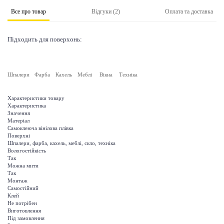
Все про товар
Відгуки (2)
Оплата та доставка
Підходить для поверхонь:
Шпалери
Фарба
Кахель
Меблі
Вікна
Техніка
Характеристики товару
Характеристика
Значення
Матеріал
Самоклеюча вінілова плівка
Поверхні
Шпалери, фарба, кахель, меблі, скло, техніка
Вологостійкість
Так
Можна мити
Так
Монтаж
Самостійний
Клей
Не потрібен
Виготовлення
Під замовлення