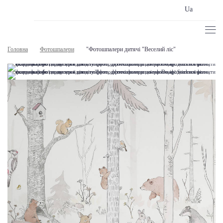
Ua
Головна
Фотошпалери
"Фотошпалери дитячі "Веселий ліс"