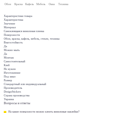
Обои
Краска
Кафель
Мебель
Окна
Техника
Характеристики товара
Характеристика
Значение
Материал
Самоклеящаяся виниловая пленка
Поверхности
Обои, краска, кафель, мебель, стекло, техника
Влагостойкость
Да
Можно мыть
Да
Монтаж
Самостоятельный
Клей
Не нужен
Изготовление
Под заказ
Размер
Стандартный или индивидуальный
Производитель
DesignStickers
Страна производства
Украина
Вопросы и ответы
На какие поверхности можно клеить виниловые наклейки?