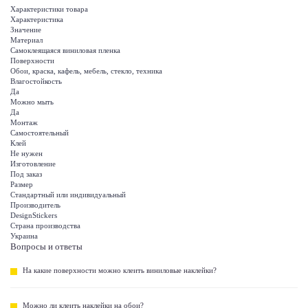
Характеристики товара
Характеристика
Значение
Материал
Самоклеящаяся виниловая пленка
Поверхности
Обои, краска, кафель, мебель, стекло, техника
Влагостойкость
Да
Можно мыть
Да
Монтаж
Самостоятельный
Клей
Не нужен
Изготовление
Под заказ
Размер
Стандартный или индивидуальный
Производитель
DesignStickers
Страна производства
Украина
Вопросы и ответы
На какие поверхности можно клеить виниловые наклейки?
Можно ли клеить наклейки на обои?