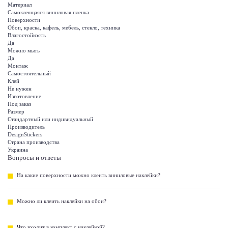
Материал
Самоклеящаяся виниловая пленка
Поверхности
Обои, краска, кафель, мебель, стекло, техника
Влагостойкость
Да
Можно мыть
Да
Монтаж
Самостоятельный
Клей
Не нужен
Изготовление
Под заказ
Размер
Стандартный или индивидуальный
Производитель
DesignStickers
Страна производства
Украина
Вопросы и ответы
На какие поверхности можно клеить виниловые наклейки?
Можно ли клеить наклейки на обои?
Что входит в комплект с наклейкой?