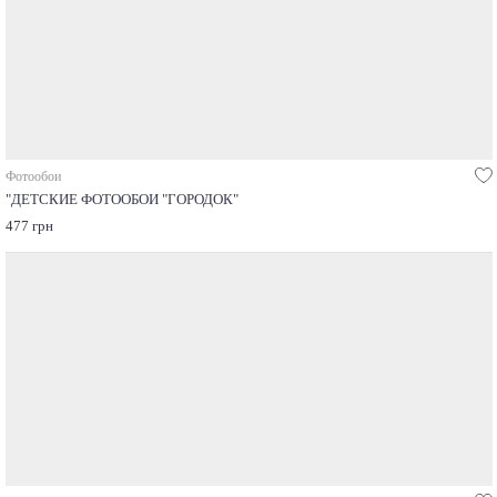
Фотообои
"ДЕТСКИЕ ФОТООБОИ "ГОРОДОК"
477 грн