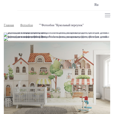
Ru
Главная
Фотообои
""Фотообои "Кукольный переулок"