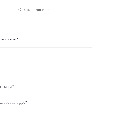
Оплата и доставка
 наклейки?
размера?
жению или идее?