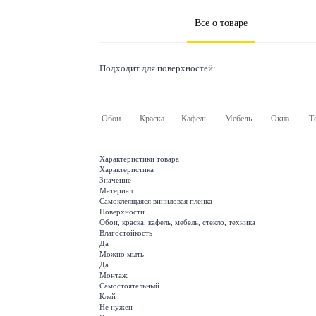
Все о товаре
Подходит для поверхностей:
Обои
Краска
Кафель
Мебель
Окна
Т
Характеристики товара
Характеристика
Значение
Материал
Самоклеящаяся виниловая пленка
Поверхности
Обои, краска, кафель, мебель, стекло, техника
Влагостойкость
Да
Можно мыть
Да
Монтаж
Самостоятельный
Клей
Не нужен