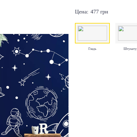
Цена:
477
грн
Гладь
Штукату