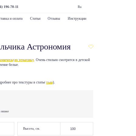
6) 196-70-11
Ru
тавка и оплата
Статьи
Отзывы
Инструкции
альчика Астрономия
комическую тематику
. Очень стильно смотрятся в детской
ление белые.
робнее про текстуры в статье
тыц
).
в ниже
Высота, см.