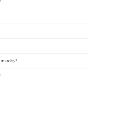
?
 наклейку?
?