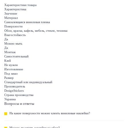
Характеристики товара
Характеристика
Значение
Материал
Самоклеящаяся виниловая пленка
Поверхности
Обои, краска, кафель, мебель, стекло, техника
Влагостойкость
Да
Можно мыть
Да
Монтаж
Самостоятельный
Клей
Не нужен
Изготовление
Под заказ
Размер
Стандартный или индивидуальный
Производитель
DesignStickers
Страна производства
Украина
Вопросы и ответы
На какие поверхности можно клеить виниловые наклейки?
Можно ли клеить наклейки на обои?