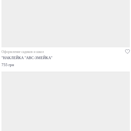
Оформление садиков и школ
"НАКЛЕЙКА "ABC-ЗМЕЙКА"
755 грн