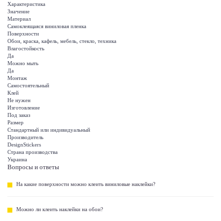
Характеристика
Значение
Материал
Самоклеящаяся виниловая пленка
Поверхности
Обои, краска, кафель, мебель, стекло, техника
Влагостойкость
Да
Можно мыть
Да
Монтаж
Самостоятельный
Клей
Не нужен
Изготовление
Под заказ
Размер
Стандартный или индивидуальный
Производитель
DesignStickers
Страна производства
Украина
Вопросы и ответы
На какие поверхности можно клеить виниловые наклейки?
Можно ли клеить наклейки на обои?