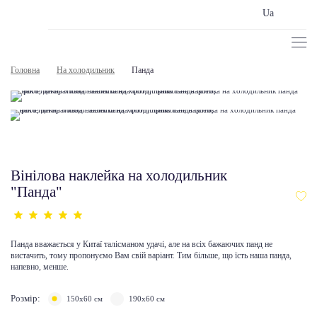
Ua
Головна
На холодильник
Панда
Вінілова наклейка на холодильник
"Панда"
Панда вважається у Китаї талісманом удачі, але на всіх бажаючих панд не
вистачить, тому пропонуємо Вам свій варіант. Тим більше, що їсть наша панда,
напевно, менше.
Розмір:
150х60 см
190х60 см