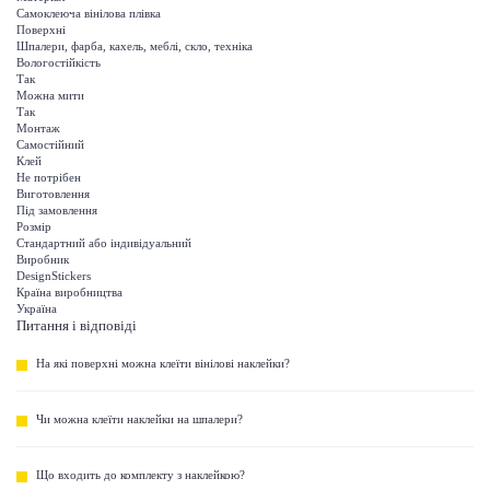
Самоклеюча вінілова плівка
Поверхні
Шпалери, фарба, кахель, меблі, скло, техніка
Вологостійкість
Так
Можна мити
Так
Монтаж
Самостійний
Клей
Не потрібен
Виготовлення
Під замовлення
Розмір
Стандартний або індивідуальний
Виробник
DesignStickers
Країна виробництва
Україна
Питання і відповіді
На які поверхні можна клеїти вінілові наклейки?
Чи можна клеїти наклейки на шпалери?
Що входить до комплекту з наклейкою?