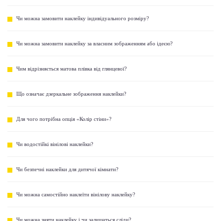
Чи можна замовити наклейку індивідуального розміру?
Чи можна замовити наклейку за власним зображенням або ідеєю?
Чим відрізняється матова плівка від глянцевої?
Що означає дзеркальне зображення наклейки?
Для чого потрібна опція «Колір стіни»?
Чи водостійкі вінілові наклейки?
Чи безпечні наклейки для дитячої кімнати?
Чи можна самостійно наклеїти вінілову наклейку?
Чи можна зняти наклейку і чи залишаться сліди?