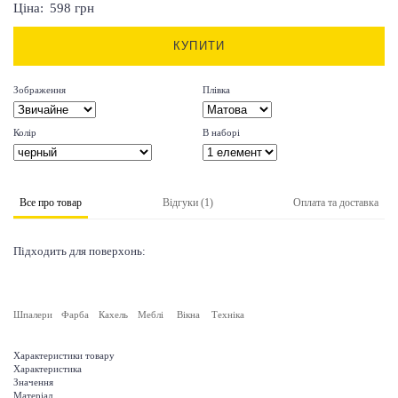
Ціна:
598
грн
КУПИТИ
Зображення
Плівка
Колір
В наборі
Все про товар
Відгуки (1)
Оплата та доставка
Підходить для поверхонь:
Шпалери
Фарба
Кахель
Меблі
Вікна
Техніка
Характеристики товару
Характеристика
Значення
Матеріал