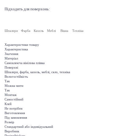
Підходить для поверхонь:
Шпалери
Фарба
Кахель
Меблі
Вікна
Техніка
Характеристики товару
Характеристика
Значення
Матеріал
Самоклеюча вінілова плівка
Поверхні
Шпалери, фарба, кахель, меблі, скло, техніка
Вологостійкість
Так
Можна мити
Так
Монтаж
Самостійний
Клей
Не потрібен
Виготовлення
Під замовлення
Розмір
Стандартний або індивідуальний
Виробник
DesignStickers