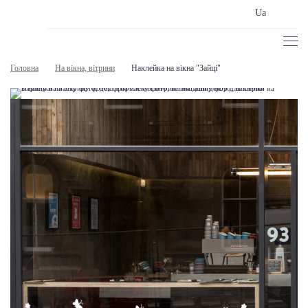
Ua
Головна
На вікна, вітрини
Наклейка на вікна "Зайці"