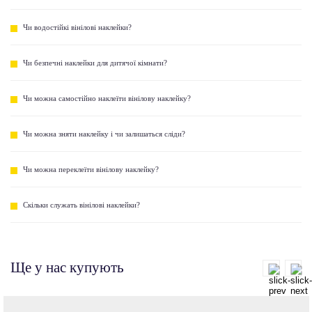
Чи водостійкі вінілові наклейки?
Чи безпечні наклейки для дитячої кімнати?
Чи можна самостійно наклеїти вінілову наклейку?
Чи можна зняти наклейку і чи залишаться сліди?
Чи можна переклеїти вінілову наклейку?
Скільки служать вінілові наклейки?
Ще у нас купують