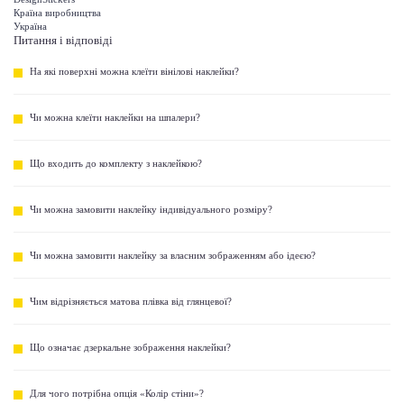
Країна виробництва
Україна
Питання і відповіді
На які поверхні можна клеїти вінілові наклейки?
Чи можна клеїти наклейки на шпалери?
Що входить до комплекту з наклейкою?
Чи можна замовити наклейку індивідуального розміру?
Чи можна замовити наклейку за власним зображенням або ідеєю?
Чим відрізняється матова плівка від глянцевої?
Що означає дзеркальне зображення наклейки?
Для чого потрібна опція «Колір стіни»?