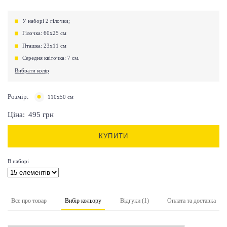
У наборі 2 гілочки;
Гілочка: 60х25 см
Пташка: 23х11 см
Середня квіточка: 7 см.
Вибрати колір
Розмір:
110х50 см
Ціна:
495
грн
КУПИТИ
В наборі
Все про товар
Вибір кольору
Відгуки (1)
Оплата та доставка