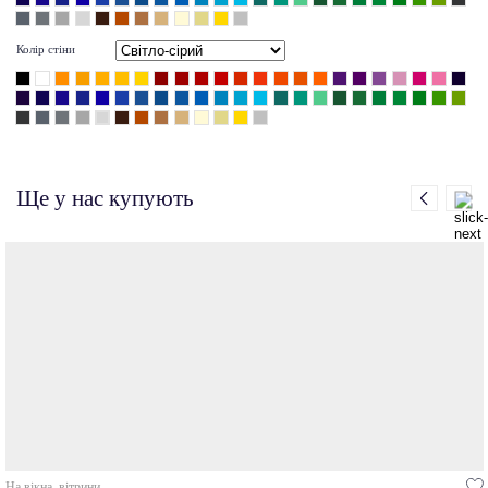
Колір стіни
Ще у нас купують
На вікна, вітрини