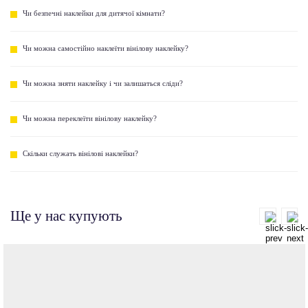
Чи безпечні наклейки для дитячої кімнати?
Чи можна самостійно наклеїти вінілову наклейку?
Чи можна зняти наклейку і чи залишаться сліди?
Чи можна переклеїти вінілову наклейку?
Скільки служать вінілові наклейки?
Ще у нас купують