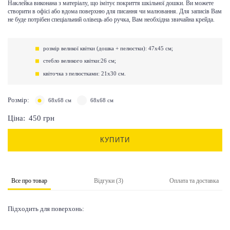
Наклейка виконана з матеріалу, що імітує покриття шкільної дошки. Ви можете
створити в офісі або вдома поверхню для писання чи малювання. Для записів Вам
не буде потрібен спеціальний олівець або ручка, Вам необхідна звичайна крейда.
розмір великої квітки (дошка + пелюстки): 47х45 см;
стебло великого квітки:26 см;
квіточка з пелюстками: 21х30 см.
Розмір:
68х68 см
68х68 см
Ціна:
450
грн
КУПИТИ
Все про товар
Відгуки (3)
Оплата та доставка
Підходить для поверхонь: