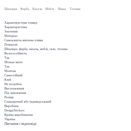
Шпалери
Фарба
Кахель
Меблі
Вікна
Техніка
Характеристики товару
Характеристика
Значення
Матеріал
Самоклеюча вінілова плівка
Поверхні
Шпалери, фарба, кахель, меблі, скло, техніка
Вологостійкість
Так
Можна мити
Так
Монтаж
Самостійний
Клей
Не потрібен
Виготовлення
Під замовлення
Розмір
Стандартний або індивідуальний
Виробник
DesignStickers
Країна виробництва
Україна
Питання і відповіді