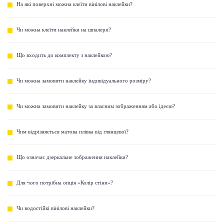
На які поверхні можна клеїти вінілові наклейки?
Чи можна клеїти наклейки на шпалери?
Що входить до комплекту з наклейкою?
Чи можна замовити наклейку індивідуального розміру?
Чи можна замовити наклейку за власним зображенням або ідеєю?
Чим відрізняється матова плівка від глянцевої?
Що означає дзеркальне зображення наклейки?
Для чого потрібна опція «Колір стіни»?
Чи водостійкі вінілові наклейки?