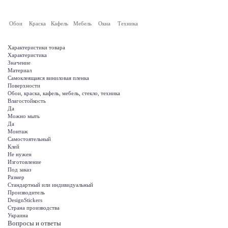
Обои
Краска
Кафель
Мебель
Окна
Техника
Характеристики товара
Характеристика
Значение
Материал
Самоклеящаяся виниловая пленка
Поверхности
Обои, краска, кафель, мебель, стекло, техника
Влагостойкость
Да
Можно мыть
Да
Монтаж
Самостоятельный
Клей
Не нужен
Изготовление
Под заказ
Размер
Стандартный или индивидуальный
Производитель
DesignStickers
Страна производства
Украина
Вопросы и ответы