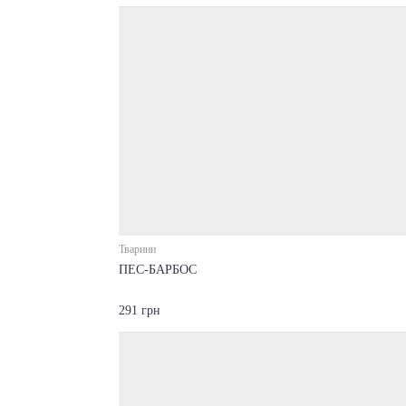
Тварини
ПЕС-БАРБОС
291 грн