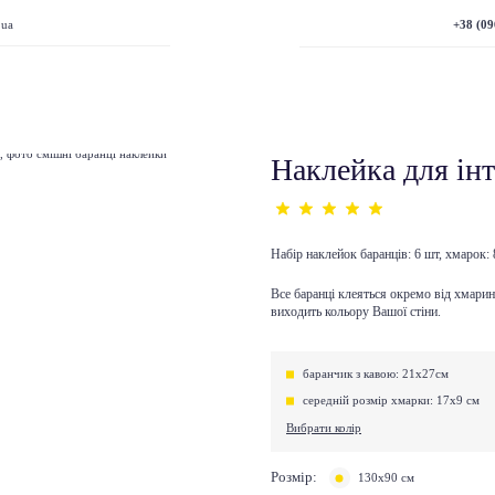
+38 (09
.ua
Наклейка для інт
Набір наклейок баранців: 6 шт, хмарок:
Все баранці клеяться окремо від хмарино
виходить кольору Вашої стіни.
баранчик з кавою: 21х27см
середній розмір хмарки: 17х9 см
Вибрати колір
Розмір:
130х90 см