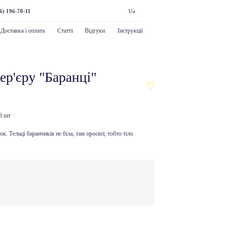
6) 196-70-11
Ua
Доставка і оплата
Статті
Відгуки
Інструкції
ер'єру "Баранці"
 8 шт
к. Тельці баранчиків не біла, там просвіт, тобто тіло