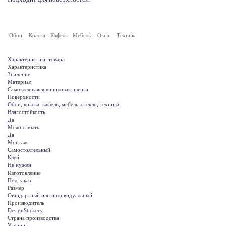
Обои
Краска
Кафель
Мебель
Окна
Техника
Характеристики товара
Характеристика
Значение
Материал
Самоклеящаяся виниловая пленка
Поверхности
Обои, краска, кафель, мебель, стекло, техника
Влагостойкость
Да
Можно мыть
Да
Монтаж
Самостоятельный
Клей
Не нужен
Изготовление
Под заказ
Размер
Стандартный или индивидуальный
Производитель
DesignStickers
Страна производства
Украина