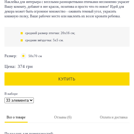
Наклейка для интерьера с веселыми разноцветными птичками несомненно украсит
Вашу комнату, добавит в нее красок, позитива и просто что-то новое! Идей для
декора может быть огромное множество - оживить темный угол, украсить
книжную полку, Ваше рабочее место или наклеить их возле кровати ребенка.
средний размер птички: 20х16 см;
средняя звёздочка: 5х5 см.
Размер:
50х70 см
Цена:
374
грн
КУПИТЬ
В наборе
Все о товаре
Отзывы (6)
Оплата и доставка
Подходит для поверхностей: