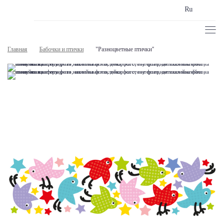
Ru
Главная
Бабочки и птички
"Разноцветные птички"