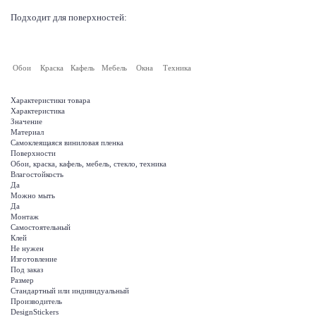
Подходит для поверхностей:
Обои
Краска
Кафель
Мебель
Окна
Техника
Характеристики товара
Характеристика
Значение
Материал
Самоклеящаяся виниловая пленка
Поверхности
Обои, краска, кафель, мебель, стекло, техника
Влагостойкость
Да
Можно мыть
Да
Монтаж
Самостоятельный
Клей
Не нужен
Изготовление
Под заказ
Размер
Стандартный или индивидуальный
Производитель
DesignStickers