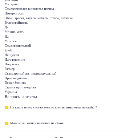
Материал
Самоклеящаяся виниловая пленка
Поверхности
Обои, краска, кафель, мебель, стекло, техника
Влагостойкость
Да
Можно мыть
Да
Монтаж
Самостоятельный
Клей
Не нужен
Изготовление
Под заказ
Размер
Стандартный или индивидуальный
Производитель
DesignStickers
Страна производства
Украина
Вопросы и ответы
На какие поверхности можно клеить виниловые наклейки?
Можно ли клеить наклейки на обои?