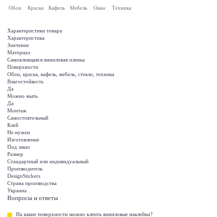
Обои
Краска
Кафель
Мебель
Окна
Техника
Характеристики товара
Характеристика
Значение
Материал
Самоклеящаяся виниловая пленка
Поверхности
Обои, краска, кафель, мебель, стекло, техника
Влагостойкость
Да
Можно мыть
Да
Монтаж
Самостоятельный
Клей
Не нужен
Изготовление
Под заказ
Размер
Стандартный или индивидуальный
Производитель
DesignStickers
Страна производства
Украина
Вопросы и ответы
На какие поверхности можно клеить виниловые наклейки?