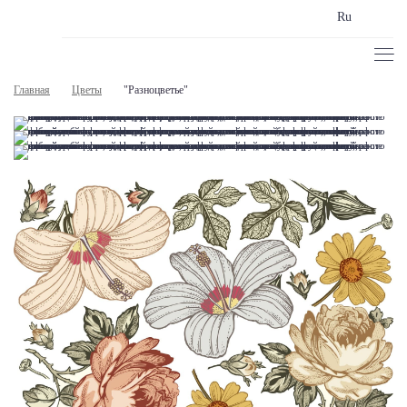
Ru
Главная
Цветы
"Разноцветье"