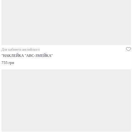
Для кабинета английского
"НАКЛЕЙКА "ABC-ЗМЕЙКА"
755 грн