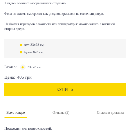
Каждый элемент набора клеится отдельно.
Фона не имеет: смотрится как рисунок красками на стене или двери.
Не боится перепадов влажности или температуры: можно клеить с внешней
стороы двери.
кот: 33х78 см;
буква:8х8 см;
Размер:
33х78 см
Цена:
405
грн
КУПИТЬ
Все о товаре
Отзывы (2)
Оплата и доставка
Подходит для поверхностей: