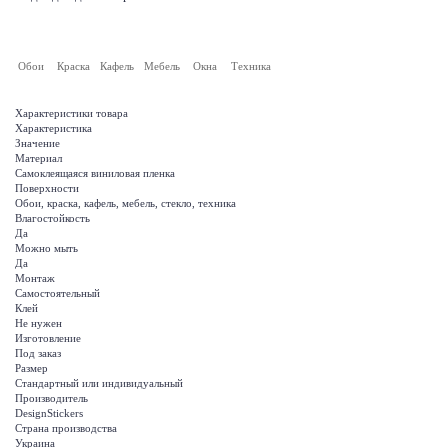
Обои
Краска
Кафель
Мебель
Окна
Техника
Характеристики товара
Характеристика
Значение
Материал
Самоклеящаяся виниловая пленка
Поверхности
Обои, краска, кафель, мебель, стекло, техника
Влагостойкость
Да
Можно мыть
Да
Монтаж
Самостоятельный
Клей
Не нужен
Изготовление
Под заказ
Размер
Стандартный или индивидуальный
Производитель
DesignStickers
Страна производства
Украина